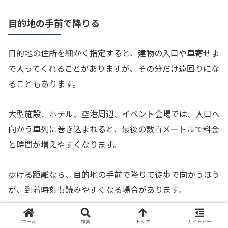
目的地の手前で降りる
目的地の住所を細かく指定すると、建物の入口や車寄せま
で入ってくれることがありますが、その分だけ遠回りにな
ることもあります。
大型施設、ホテル、空港周辺、イベント会場では、入口へ
向かう車列に巻き込まれると、最後の数百メートルで料金
と時間が増えやすくなります。
歩ける距離なら、目的地の手前で降りて徒歩で向かうほう
が、到着時刻も読みやすくなる場合があります。
高齢者、子ども連れ、車いす利用、悪天候、重い荷物があ
ホーム
検索
トップ
サイドバー