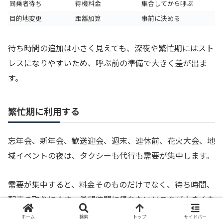
同乗者待ち
待機料金
集合してから呼ぶ
目的地変更
距離加算
事前に決める
待ち時間の追加は小さく見えても、深夜や繁忙期にはスト
レスになりやすいため、呼ぶ前の準備で大きく差が出ま
す。
繁忙期に利用する
忘年会、新年会、歓送迎会、週末、連休前、花火大会、地
域イベントの夜は、タクシーも代行も需要が集中します。
需要が集中すると、料金そのものだけでなく、待ち時間、
配車の取りにくさ、希望時間に帰れないリスクが大きくな
ります。
ホーム
検索
トップ
サイドバー