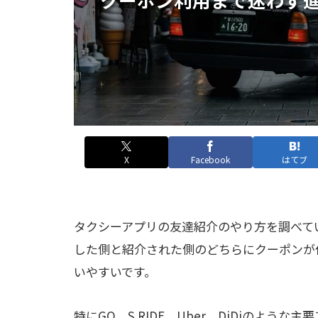
X
Facebook
はてブ
タクシーアプリの友達紹介のやり方を調べて
した側と紹介された側のどちらにクーポンが
いやすいです。
特にGO、S.RIDE、Uber、DiDiのよ