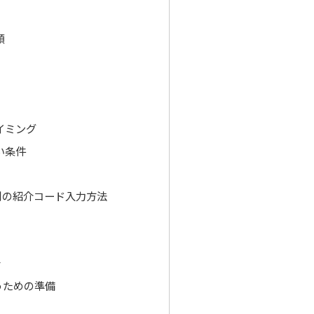
順
イミング
い条件
別の紹介コード入力方法
合
うための準備