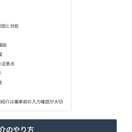
原因と対処
理由
理
の注意点
ド
意
達紹介は乗車前の入力確認が大切
介のやり方